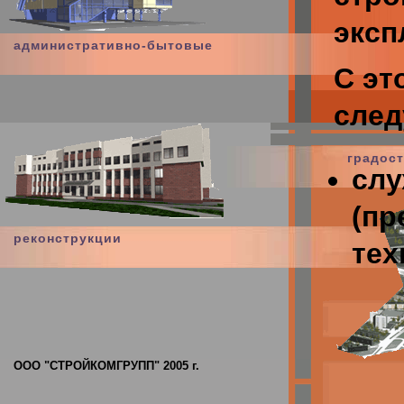
эксп
административно-бытовые
С эт
след
градос
слу
(пр
реконструкции
тех
про
арх
(фу
ООО "СТРОЙКОМГРУПП" 2005 г.
про