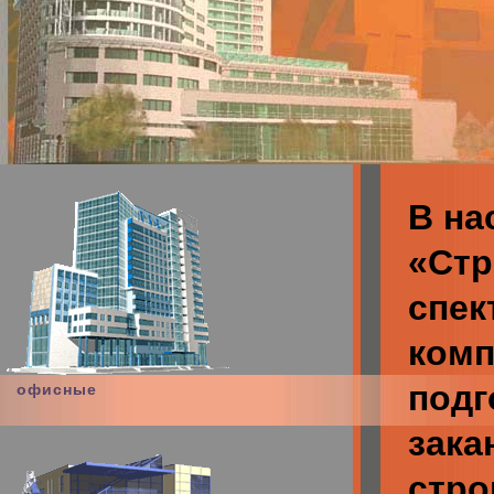
В на
«Стр
спек
комп
подг
офисные
зака
стро